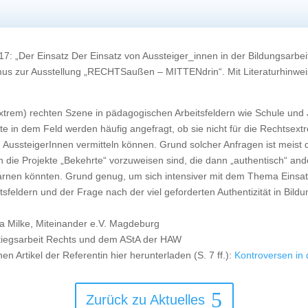
7: „Der Einsatz Der Einsatz von Aussteiger_innen in der Bildungsarbe
s zur Ausstellung „RECHTSaußen – MITTENdrin“. Mit Literaturhinwei
xtrem) rechten Szene in pädagogischen Arbeitsfeldern wie Schule und 
kte in dem Feld werden häufig angefragt, ob sie nicht für die Rechtse
en AussteigerInnen vermitteln können. Grund solcher Anfragen ist meis
ch die Projekte „Bekehrte“ vorzuweisen sind, die dann „authentisch“ an
warnen könnten. Grund genug, um sich intensiver mit dem Thema Einsa
tsfeldern und der Frage nach der viel geforderten Authentizität in B
a Milke, Miteinander e.V. Magdeburg
tiegsarbeit Rechts und dem AStA der HAW
en Artikel der Referentin hier herunterladen (S. 7 ff.):
Kontroversen in 
Zurück zu Aktuelles