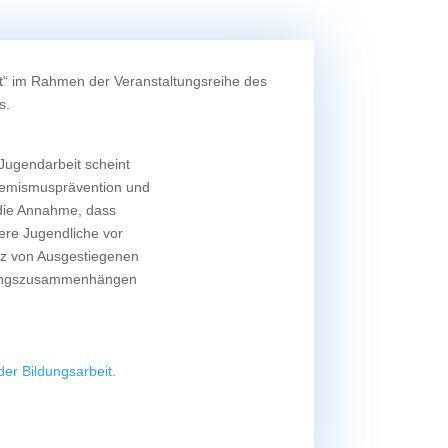
it“ im Rahmen der Veranstaltungsreihe des
s.
Jugendarbeit scheint
xtremismusprävention und
t die Annahme, dass
dere Jugendliche vor
tz von Ausgestiegenen
ildungszusammenhängen
Telefon
der Bildungsarbeit.
E-Mail