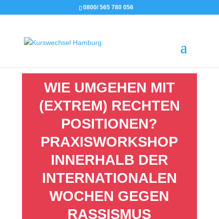
0800/ 565 780 056
WIE UMGEHEN MIT
(EXTREM) RECHTEN
POSITIONEN?
PRAXISWORKSHOP
INNERHALB DER
INTERNATIONALEN
WOCHEN GEGEN
RASSISMUS